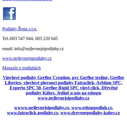
Podlahy Řepa s.r.o.
Tel.:603 547 944, 603 220 645
email: info@nejlevnejsipodlahy.cz
www.nejlevnejsipodlahy.cz
Magazín o podlahách
Vinylové podlahy Gerflor Creation, pvc Gerflor texline, Gerflor
Libertex, vinylové plovoucí podlahy Fatraclick, Arbiton SPC,
Experto SPC 50, Gerflor Rigid SPC vinyl click, Dřevěné
podlahy Kährs. Jedině u nás na eshopu
www.nejlevnejsipodlahy.cz
wwww.nejlevnejsipodlahy.cz,
www.eshoppodlah.cz,
www.fatraclick-podlahy.cz,
www.drevenepodlahy-kahrs.cz