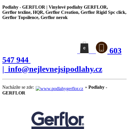
Podlahy - GERFLOR | Vinylové podlahy GERFLOR,
Gerflor texline, HQR, Gerflor Creation, Gerflor Rigid Spc click,
Gerflor Topsilence, Gerflor nerok
603
547 944
| info@nejlevnejsipodlahy.cz
Nacházíte se zde:
»
Podlahy -
GERFLOR